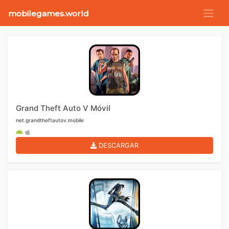
mobilegames.world
Grand Theft Auto V Móvil
net.grandtheftautov.mobile
DESCARGAR