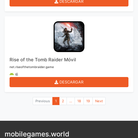
DESCARGAR
Rise of the Tomb Raider Móvil
net.riseofthetombraider.game
DESCARGAR
Previous
1
2
...
18
19
Next
mobilegames.world