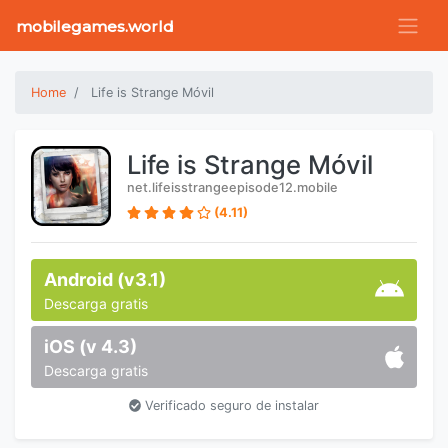
mobilegames.world
Home
Life is Strange Móvil
Life is Strange Móvil
net.lifeisstrangeepisode12.mobile
(4.11)
Android (v3.1)
Descarga gratis
iOS (v 4.3)
Descarga gratis
Verificado seguro de instalar