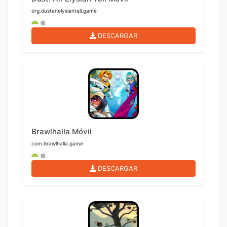
org.dustanelysiantail.game
DESCARGAR
Brawlhalla Móvil
com.brawlhalla.game
DESCARGAR