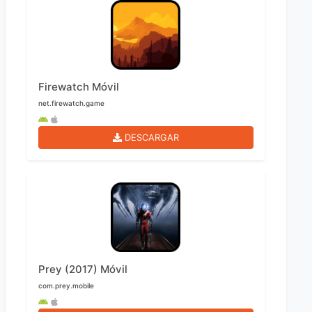
Firewatch Móvil
net.firewatch.game
DESCARGAR
Prey (2017) Móvil
com.prey.mobile