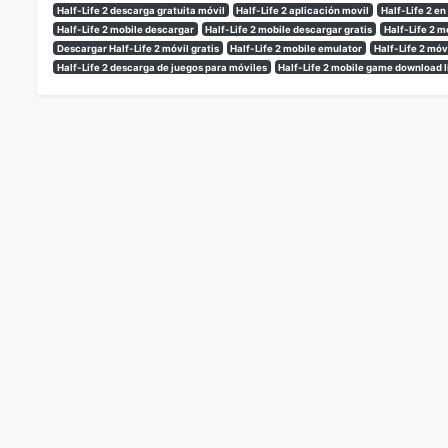
Half-Life 2 descarga gratuita móvil
Half-Life 2 aplicación movil
Half-Life 2 en
Half-Life 2 mobile descargar
Half-Life 2 mobile descargar gratis
Half-Life 2 m
Descargar Half-Life 2 móvil gratis
Half-Life 2 mobile emulator
Half-Life 2 móv
Half-Life 2 descarga de juegos para móviles
Half-Life 2 mobile game download l