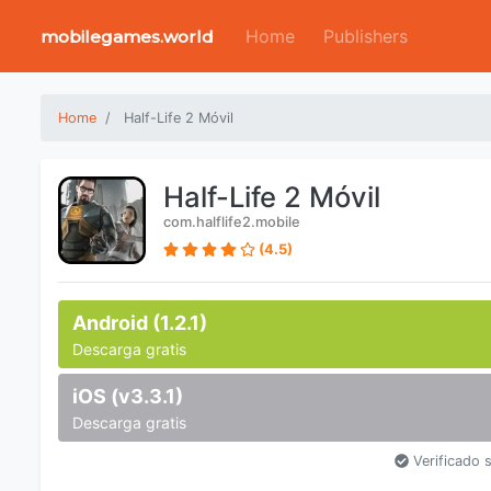
Home
Publishers
mobilegames.world
Home
Half-Life 2 Móvil
Half-Life 2 Móvil
com.halflife2.mobile
(4.5)
Android (1.2.1)
Descarga gratis
iOS (v3.3.1)
Descarga gratis
Verificado 