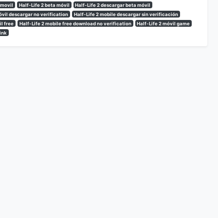
 movil
Half-Life 2 beta móvil
Half-Life 2 descargar beta móvil
óvil descargar no verification
Half-Life 2 mobile descargar sin verificación
il free
Half-Life 2 mobile free download no verification
Half-Life 2 móvil game
ink