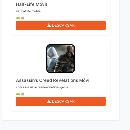
Half-Life Móvil
net.halflife.mobile
DESCARGAR
Assassin's Creed Revelations Móvil
com.assassinscreedrevelations.game
DESCARGAR