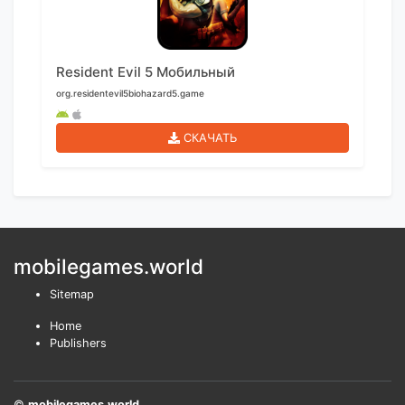
Resident Evil 5 Мобильный
org.residentevil5biohazard5.game
СКАЧАТЬ
mobilegames.world
Sitemap
Home
Publishers
©
mobilegames.world