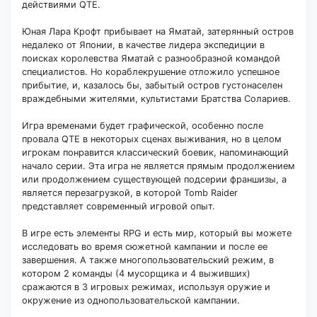
действиями QTE.
Юная Лара Крофт прибывает на Яматай, затерянный остров
недалеко от Японии, в качестве лидера экспедиции в
поисках королевства Яматай с разнообразной командой
специалистов. Но кораблекрушение отложило успешное
прибытие, и, казалось бы, забытый остров густонаселен
враждебными жителями, культистами Братства Солариев.
Игра временами будет графической, особенно после
провала QTE в некоторых сценах выживания, но в целом
игрокам понравится классический боевик, напоминающий
начало серии. Эта игра не является прямым продолжением
или продолжением существующей подсерии франшизы, а
является перезагрузкой, в которой Tomb Raider
представляет современный игровой опыт.
В игре есть элементы RPG и есть мир, который вы можете
исследовать во время сюжетной кампании и после ее
завершения. А также многопользовательский режим, в
котором 2 команды (4 мусорщика и 4 выживших)
сражаются в 3 игровых режимах, используя оружие и
окружение из однопользовательской кампании.