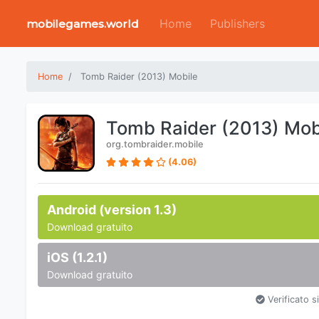
Home
Publishers
mobilegames.world
Home
Tomb Raider (2013) Mobile
Tomb Raider (2013) Mob
org.tombraider.mobile
(4.06)
Android (version 1.3)
Download gratuito
iOS (1.2.1)
Download gratuito
Verificato s