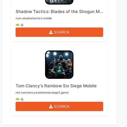
Shadow Tactics: Blades of the Shogun Mobile
com.shadowtactics.mobile
SCARICA
Tom Clancy's Rainbow Six Siege Mobile
net.tomclancysrainbowsixsiege2.game
SCARICA