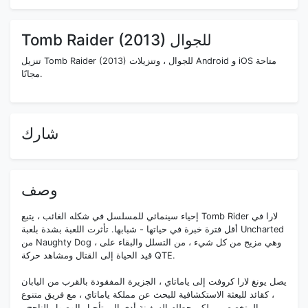
Tomb Raider (2013) للجوال
تنزيل Tomb Raider (2013) للجوال ، وتنزيلات Android و iOS متاحة
مجانًا.
شارك
وصف
إحياء سينمائي للمسلسل في شكله الغائب ، يتبع Tomb Rider لارا في
أقل فترة خبرة في حياتها - شبابها. تأثرت اللعبة بشدة بلعبة Uncharted
من Naughty Dog ، وهي مزيج من كل شيء ، من التسلل والبقاء على
قيد الحياة إلى القتال ومشاهد حركة QTE.
يصل يونغ لارا كروفت إلى ياماتاي ، الجزيرة المفقودة بالقرب من اليابان
، كقائد للبعثة الاستكشافية للبحث عن مملكة ياماتاي ، مع فريق متنوع
من المتخصصين. لكن حطام السفينة أدى إلى تأجيل الوصول الناجح ،