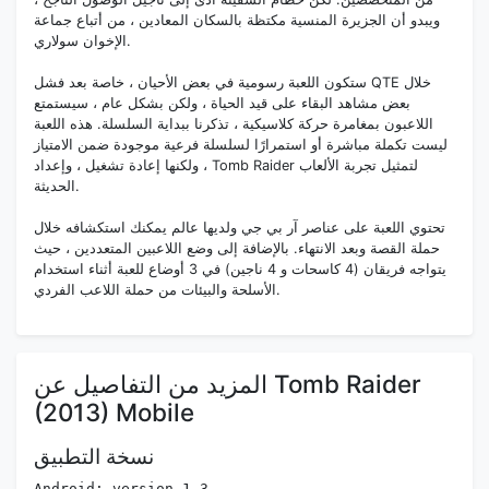
ويبدو أن الجزيرة المنسية مكتظة بالسكان المعادين ، من أتباع جماعة
الإخوان سولاري.
ستكون اللعبة رسومية في بعض الأحيان ، خاصة بعد فشل QTE خلال
بعض مشاهد البقاء على قيد الحياة ، ولكن بشكل عام ، سيستمتع
اللاعبون بمغامرة حركة كلاسيكية ، تذكرنا ببداية السلسلة. هذه اللعبة
ليست تكملة مباشرة أو استمرارًا لسلسلة فرعية موجودة ضمن الامتياز
، ولكنها إعادة تشغيل ، وإعداد Tomb Raider لتمثيل تجربة الألعاب
الحديثة.
تحتوي اللعبة على عناصر آر بي جي ولديها عالم يمكنك استكشافه خلال
حملة القصة وبعد الانتهاء. بالإضافة إلى وضع اللاعبين المتعددين ، حيث
يتواجه فريقان (4 كاسحات و 4 ناجين) في 3 أوضاع للعبة أثناء استخدام
الأسلحة والبيئات من حملة اللاعب الفردي.
المزيد من التفاصيل عن Tomb Raider
(2013) Mobile
نسخة التطبيق
Android: version 1.3