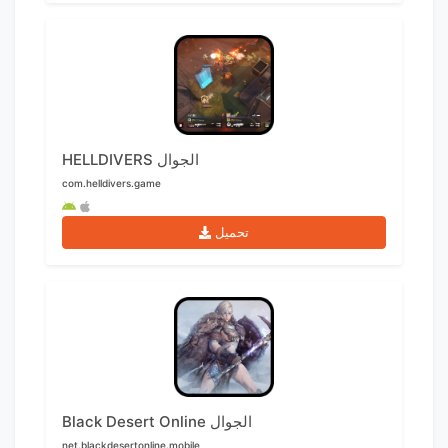
HELLDIVERS الجوال
com.helldivers.game
تحميل
Black Desert Online الجوال
net.blackdesertonline.mobile