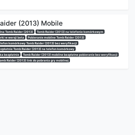
ider (2013) Mobile
lna Tomb Raider (2013)
Tomb Raider (2013) na telefonie komórkowym
rki w wersji beta
Pobieranie mobilne Tomb Raider (2013)
elefon komórkowy Tomb Raider (2013) bez weryfikacji
ezpłatnie Tomb Raider (2013) na telefon komórkowy
ka bezpłatnie
Tomb Raider (2013) mobilne bezpłatne pobieranie bez weryfikacji
omb Raider (2013) link do pobrania gry mobilnej