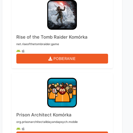
Rise of the Tomb Raider Komórka
net.riseofthetombraider.game
POBIERANIE
Prison Architect Komórka
org.prisonarchitectalldayandapsych.mobile