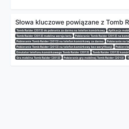
Słowa kluczowe powiązane z Tomb Ra
Tomb Raider (2013) do pobrania za darmo na telefon komórkowy
Aplikacja mobi
Tomb Raider (2013) mobilna wersja beta
Pobieranie Tomb Raider (2013) na komó
Pobieranie Tomb Raider (2013) na telefon komórkowy za darmo
Pobieranie na t
Pobieranie Tomb Raider (2013) na telefon komórkowy bez weryfikacji
Pobierz b
Emulator telefonu komórkowego Tomb Raider (2013)
Tomb Raider (2013) komór
Gra mobilna Tomb Raider (2013)
Pobieranie gry mobilnej Tomb Raider (2013)
T