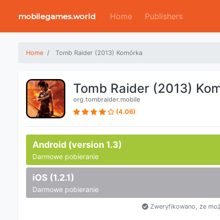
Home
Publishers
mobilegames.world
Home
Tomb Raider (2013) Komórka
Tomb Raider (2013) Ko
org.tombraider.mobile
(4.06)
Android (version 1.3)
Darmowe pobieranie
iOS (1.2.1)
Darmowe pobieranie
Zweryfikowano, że moż