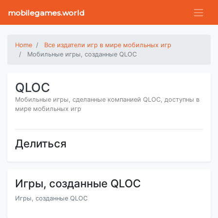
mobilegames.world
Home
Все издатели игр в мире мобильных игр
Мобильные игры, созданные QLOC
QLOC
Мобильные игры, сделанные компанией QLOC, доступны в
мире мобильных игр
Делиться
Игры, созданные QLOC
Игры, созданные QLOC