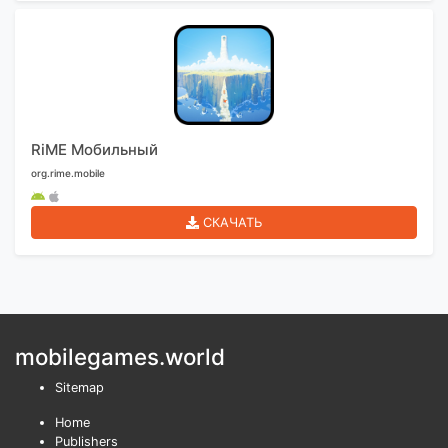
RiME Мобильный
org.rime.mobile
СКАЧАТЬ
mobilegames.world
Sitemap
Home
Publishers