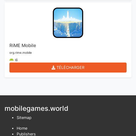
RiME Mobile
org.rime.mobile
TÉLÉCHARGER
mobilegames.world
Sitemap
Home
Publishers