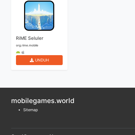
RiME Seluler
org.rime.mobile
UNDUH
mobilegames.world
Sitemap