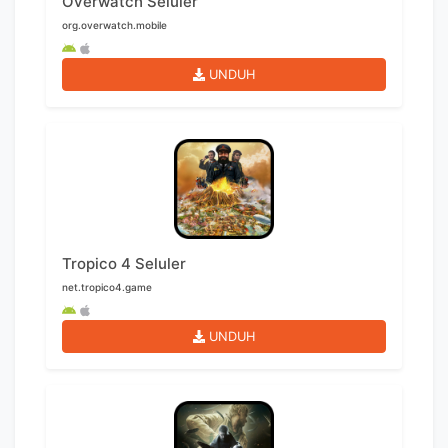
Overwatch Seluler
org.overwatch.mobile
UNDUH
Tropico 4 Seluler
net.tropico4.game
UNDUH