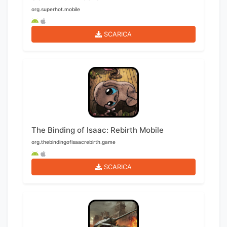
org.superhot.mobile
SCARICA
The Binding of Isaac: Rebirth Mobile
org.thebindingofisaacrebirth.game
SCARICA