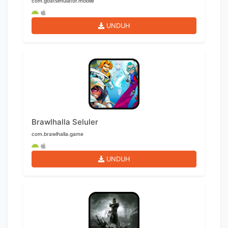
com.goatsimulator.mobile
UNDUH
Brawlhalla Seluler
com.brawlhalla.game
UNDUH