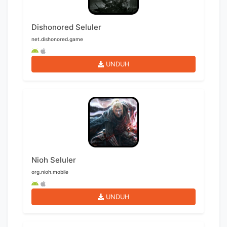
Dishonored Seluler
net.dishonored.game
UNDUH
Nioh Seluler
org.nioh.mobile
UNDUH