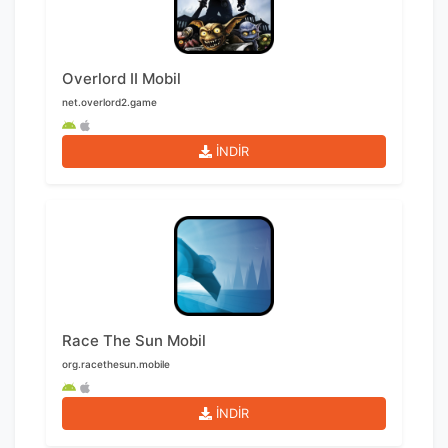
Overlord II Mobil
net.overlord2.game
İNDİR
Race The Sun Mobil
org.racethesun.mobile
İNDİR