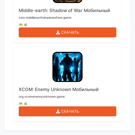
Middle-earth: Shadow of War Мобильный
com.middleearthshadowofwar.game
СКАЧАТЬ
XCOM: Enemy Unknown Мобильный
org.xcomenemyunknown.game
СКАЧАТЬ