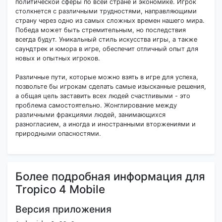
политической сферы по всей стране и экономике. Игрок
столкнется с различными трудностями, направляющими
страну через одно из самых сложных времен нашего мира.
Победа может быть стремительным, но последствия
всегда будут. Уникальный стиль искусства игры, а также
саундтрек и юмора в игре, обеспечит отличный опыт для
новых и опытных игроков.
Различные пути, которые можно взять в игре для успеха,
позвольте бы игрокам сделать самые изысканные решения,
а общая цель заставить всех людей счастливыми - это
проблема самостоятельно. Жонглирование между
различными фракциями людей, занимающихся
разногласием, а иногда и иностранными вторжениями и
природными опасностями.
Более подробная информация для
Tropico 4 Mobile
Версия приложения