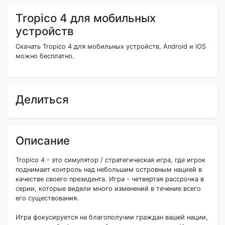
Tropico 4 для мобильных
устройств
Скачать Tropico 4 для мобильных устройств, Android и iOS
можно бесплатно.
Делиться
Описание
Tropico 4 - это симулятор / стратегическая игра, где игрок
поднимает контроль над небольшим островным нацией в
качестве своего президента. Игра - четвертая рассрочка в
серии, которые видели много изменений в течение всего
его существования.
Игра фокусируется на благополучии граждан вашей нации,