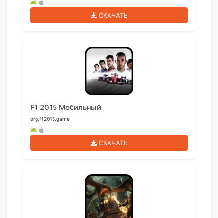
СКАЧАТЬ
F1 2015 Мобильный
org.f12015.game
СКАЧАТЬ