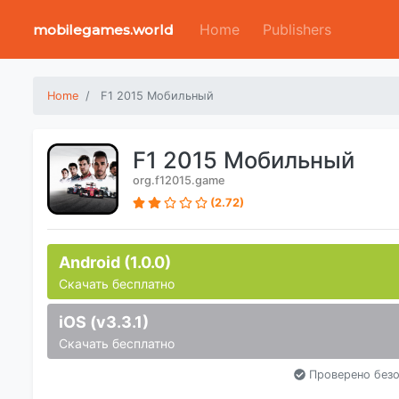
Home
Publishers
mobilegames.world
Home
F1 2015 Мобильный
F1 2015 Мобильный
org.f12015.game
(2.72)
Android (1.0.0)
Скачать бесплатно
iOS (v3.3.1)
Скачать бесплатно
Проверено безо