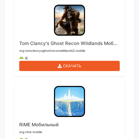
Tom Clancy's Ghost Recon Wildlands Мобильный
org.tomclancysghostreconwildlands2.mobile
СКАЧАТЬ
RiME Мобильный
org.rime.mobile