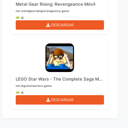
Metal Gear Rising: Revengeance Móvil
net.metalgearrisingrevengeance.game
DESCARGAR
LEGO Star Wars - The Complete Saga Móvil
net.legostarwarstcs.game
DESCARGAR