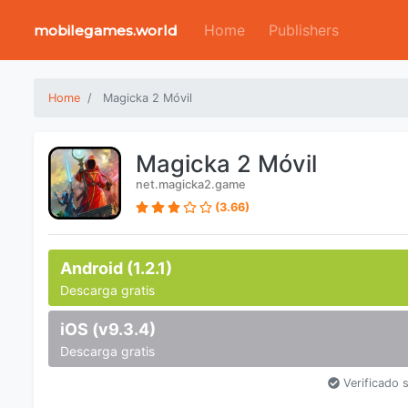
Home
Publishers
mobilegames.world
Home
Magicka 2 Móvil
Magicka 2 Móvil
net.magicka2.game
(3.66)
Android (1.2.1)
Descarga gratis
iOS (v9.3.4)
Descarga gratis
Verificado 