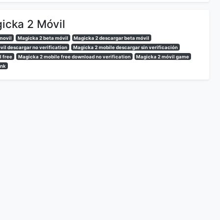
icka 2 Móvil
movil
Magicka 2 beta móvil
Magicka 2 descargar beta móvil
il descargar no verification
Magicka 2 mobile descargar sin verificación
 free
Magicka 2 mobile free download no verification
Magicka 2 móvil game
ink