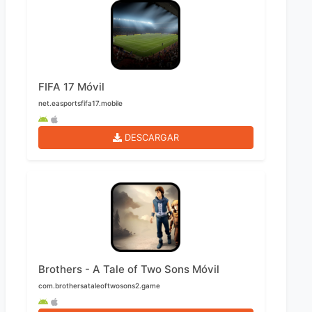
FIFA 17 Móvil
net.easportsfifa17.mobile
DESCARGAR
Brothers - A Tale of Two Sons Móvil
com.brothersataleoftwosons2.game