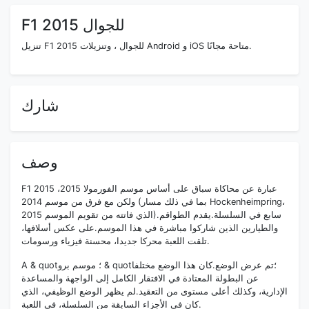
F1 2015 للجوال
تنزيل F1 2015 للجوال ، وتنزيلات Android و iOS متاحة مجانًا.
شارك
وصف
F1 2015 عبارة عن محاكاة سباق على أساس موسم الفورمولا 2015،
ولكن مع فرق من موسم 2014 (بما في ذلك مسار Hockenheimpring،
الذي فاتته من تقويم الموسم 2015).سابع في السلسلة.يقدم الطواقم
والطيارين الذين شاركوا مباشرة في هذا الموسم.على عكس أسلافها،
تلقت اللعبة محركا جديدا، محسنة فيزياء ورسومات.
A & quot؛ موسم برو & quot؛تم عرض الوضع.كان هذا الوضع مختلفا
عن البطولة المعتادة في الافتقار الكامل إلى الواجهة والمساعدة
الإدارية، وكذلك أعلى مستوى من التعقيد.لم يظهر الوضع الوظيفي، الذي
كان في الأجزاء السابقة من السلسلة، في اللعبة.