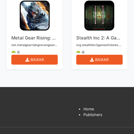
Metal Gear Rising: Revengeance Mobile
Stealth Inc 2: A Game of Clones Mobile
net.metalgearrisingrevengeance.game
org.stealthinc2gameofclones.mobile
BAIXAR
BAIXAR
Home
Publishers