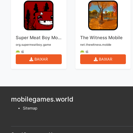
Super Meat Boy Mobile
The Witness Mobile
org.supermeatboy.game
net.thewitness.mobile
BAIXAR
BAIXAR
mobilegames.world
Sitemap