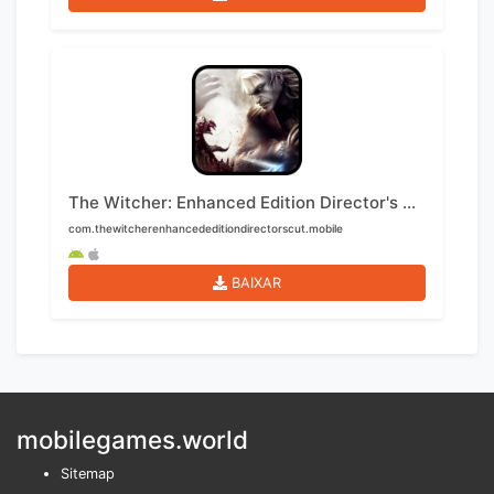
The Witcher: Enhanced Edition Director's Cut Mobile
com.thewitcherenhancededitiondirectorscut.mobile
BAIXAR
mobilegames.world
Sitemap