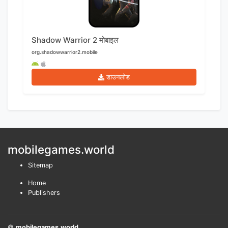
Shadow Warrior 2 मोबाइल
org.shadowwarrior2.mobile
डाउनलोड
mobilegames.world
Sitemap
Home
Publishers
©
mobilegames.world