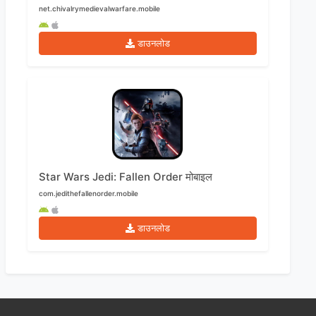
net.chivalrymedievalwarfare.mobile
डाउनलोड
Star Wars Jedi: Fallen Order मोबाइल
com.jedithefallenorder.mobile
डाउनलोड