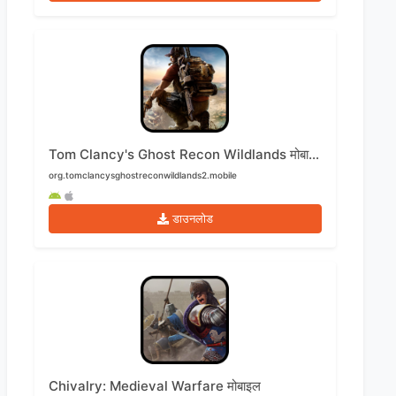
Tom Clancy's Ghost Recon Wildlands मोबाइल
org.tomclancysghostreconwildlands2.mobile
डाउनलोड
Chivalry: Medieval Warfare मोबाइल