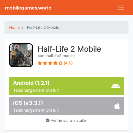
mobilegames.world
Home
Half-Life 2 Mobile
Half-Life 2 Mobile
com.halflife2.mobile
(4.5)
Android (1.2.1)
Téléchargement Gratuit
iOS (v3.3.1)
Téléchargement Gratuit
Vérifié sûr à installer