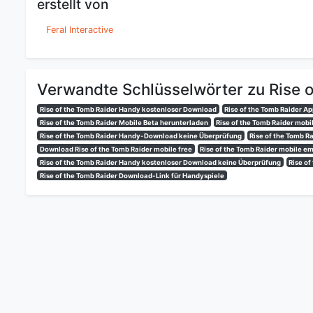
erstellt von
Feral Interactive
Verwandte Schlüsselwörter zu Rise o
Rise of the Tomb Raider Handy kostenloser Download
Rise of the Tomb Raider A
Rise of the Tomb Raider Mobile Beta herunterladen
Rise of the Tomb Raider mob
Rise of the Tomb Raider Handy-Download keine Überprüfung
Rise of the Tomb 
Download Rise of the Tomb Raider mobile free
Rise of the Tomb Raider mobile e
Rise of the Tomb Raider Handy kostenloser Download keine Überprüfung
Rise o
Rise of the Tomb Raider Download-Link für Handyspiele