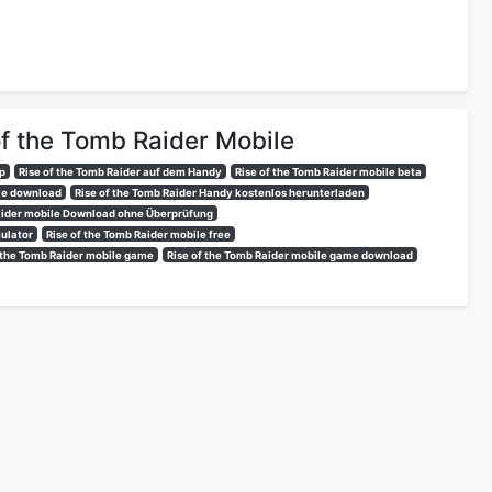
f the Tomb Raider Mobile
pp
Rise of the Tomb Raider auf dem Handy
Rise of the Tomb Raider mobile beta
ile download
Rise of the Tomb Raider Handy kostenlos herunterladen
Raider mobile Download ohne Überprüfung
mulator
Rise of the Tomb Raider mobile free
f the Tomb Raider mobile game
Rise of the Tomb Raider mobile game download