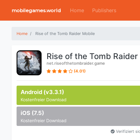
Home
Publishers
mobilegames.world
Home
Rise of the Tomb Raider Mobile
Rise of the Tomb Raider
net.riseofthetombraider.game
(4.01)
Android (v3.3.1)
Kostenfreier Download
iOS (7.5)
Kostenfreier Download
Verifiziert si