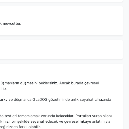
ak mevcuttur.
e düşmanların düşmesini beklersiniz. Ancak burada çevresel
iniz.
r. Snarky ve düşmanca GLaDOS gözetiminde anlık seyahat cihazında
a testleri tamamlamak zorunda kalacaklar. Portalları vuran silahı
k hızlı bir şekilde seyahat edecek ve çevresel hikaye anlatımıyla
inizden farklı olabilir.