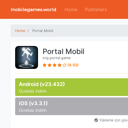
Home
Publishers
mobilegames.world
Home
Portal Mobil
Portal Mobil
org.portal.game
(4.52)
Android (v23.432)
Ücretsiz indirin
iOS (v3.3.1)
Ücretsiz indirin
Yükleme için güv