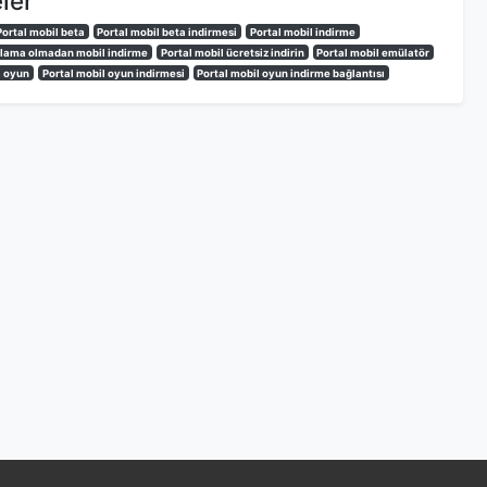
eler
Portal mobil beta
Portal mobil beta indirmesi
Portal mobil indirme
ulama olmadan mobil indirme
Portal mobil ücretsiz indirin
Portal mobil emülatör
l oyun
Portal mobil oyun indirmesi
Portal mobil oyun indirme bağlantısı