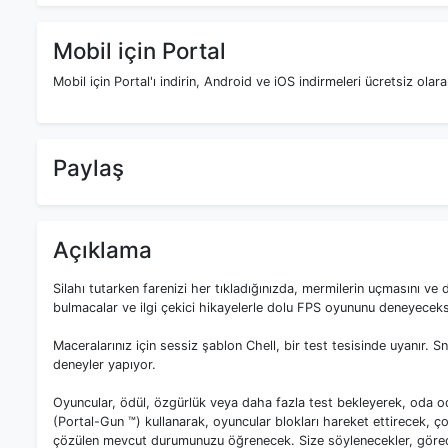
Mobil için Portal
Mobil için Portal'ı indirin, Android ve iOS indirmeleri ücretsiz olar
Paylaş
Açıklama
Silahı tutarken farenizi her tıkladığınızda, mermilerin uçmasını v
bulmacalar ve ilgi çekici hikayelerle dolu FPS oyununu deneyeceks
Maceralarınız için sessiz şablon Chell, bir test tesisinde uyanı
deneyler yapıyor.
Oyuncular, ödül, özgürlük veya daha fazla test bekleyerek, oda od
(Portal-Gun ™) kullanarak, oyuncular blokları hareket ettirecek, ço
çözülen mevcut durumunuzu öğrenecek. Size söylenecekler, göreceğ