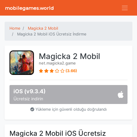
mobilegames.world
Home
Magicka 2 Mobil
Magicka 2 Mobil iOS Ücretsiz İndirme
Magicka 2 Mobil
net.magicka2.game
(3.66)
iOS (v9.3.4)
Ücretsiz indirin
Yükleme için güvenli olduğu doğrulandı
Magicka 2 Mobil iOS Ücretsiz