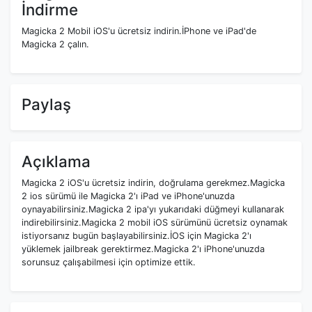
İndirme
Magicka 2 Mobil iOS'u ücretsiz indirin.İPhone ve iPad'de
Magicka 2 çalın.
Paylaş
Açıklama
Magicka 2 iOS'u ücretsiz indirin, doğrulama gerekmez.Magicka
2 ios sürümü ile Magicka 2'ı iPad ve iPhone'unuzda
oynayabilirsiniz.Magicka 2 ipa'yı yukarıdaki düğmeyi kullanarak
indirebilirsiniz.Magicka 2 mobil iOS sürümünü ücretsiz oynamak
istiyorsanız bugün başlayabilirsiniz.İOS için Magicka 2'ı
yüklemek jailbreak gerektirmez.Magicka 2'ı iPhone'unuzda
sorunsuz çalışabilmesi için optimize ettik.