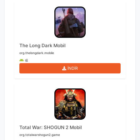
The Long Dark Mobil
org.thelongdark.mobile
İNDİR
Total War: SHOGUN 2 Mobil
org.totalwarshogun2.game