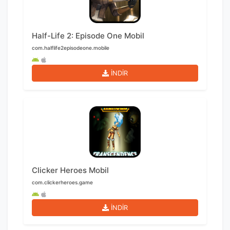
Half-Life 2: Episode One Mobil
com.halflife2episodeone.mobile
İNDİR
Clicker Heroes Mobil
com.clickerheroes.game
İNDİR