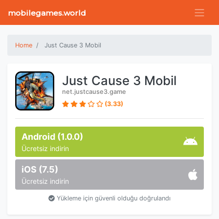
mobilegames.world
Home
Just Cause 3 Mobil
Just Cause 3 Mobil
net.justcause3.game
(3.33)
Android (1.0.0)
Ücretsiz indirin
iOS (7.5)
Ücretsiz indirin
Yükleme için güvenli olduğu doğrulandı