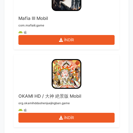
Mafia III Mobil
com.mafiaiii.game
İNDİR
OKAMI HD / 大神 絶景版 Mobil
org.okamihddashenjuejingban.game
İNDİR