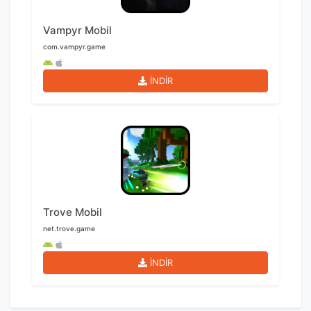
Vampyr Mobil
com.vampyr.game
İNDİR
Trove Mobil
net.trove.game
İNDİR