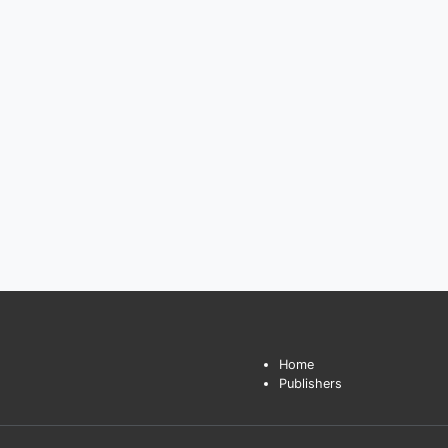
Home
Publishers