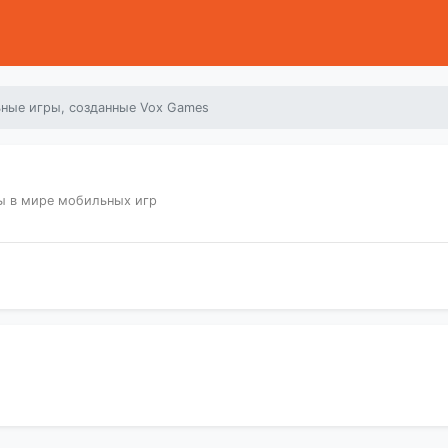
ные игры, созданные Vox Games
ы в мире мобильных игр