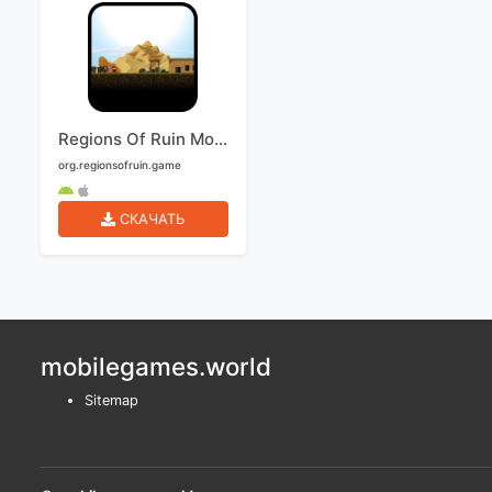
Regions Of Ruin Мобильный
org.regionsofruin.game
СКАЧАТЬ
mobilegames.world
Sitemap