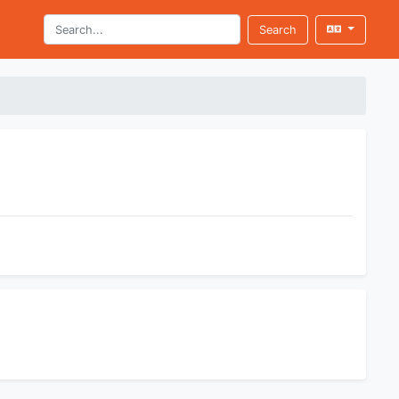
Search