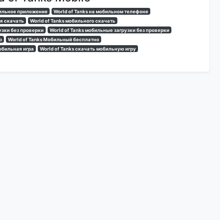
бильное приложение
World of Tanks на мобильном телефоне
ия скачать
World of Tanks мобильного скачать
узки без проверки
World of Tanks мобильные загрузки без проверки
р
World of Tanks Мобильный бесплатно
мобильная игра
World of Tanks скачать мобильную игру