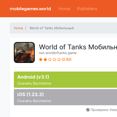
Home
Publishers
mobilegames.world
Home
World of Tanks Мобильный
World of Tanks Мобиль
net.worldoftanks.game
(2.92)
Android (v3.1)
Скачать бесплатно
iOS (1.23.3)
Скачать бесплатно
Проверено безо