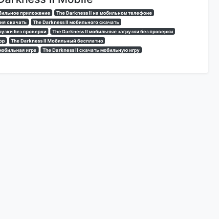
мобильное приложение
The Darkness II на мобильном телефоне
сия скачать
The Darkness II мобильного скачать
грузки без проверки
The Darkness II мобильные загрузки без проверки
ор
The Darkness II Мобильный бесплатно
 мобильная игра
The Darkness II скачать мобильную игру