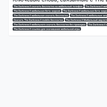
The Darkness II скачать бесплатно на мобильный телефон
The Darkness II 
The Darkness II мобильная бета-версия
The Darkness II мобильная бета-вер
The Darkness II мобильная скачать бесплатно
The Darkness II мобильные за
Скачать The Darkness II mobile бесплатно
The Darkness II Мобильный эмулят
The Darkness II мобильного скачать бесплатно без проверки
The Darkness II
The Darkness II ссылка для скачивания мобильной игры