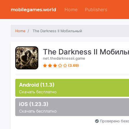
Home
Publishers
mobilegames.world
Home
The Darkness II Мобильный
The Darkness II Мобил
net.thedarknessii.game
(3.69)
Android (1.1.3)
Скачать бесплатно
iOS (1.23.3)
Скачать бесплатно
Проверено безо