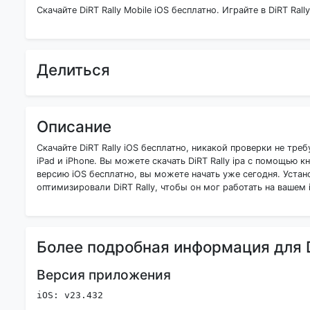
Скачайте DiRT Rally Mobile iOS бесплатно. Играйте в DiRT Rally
Делиться
Описание
Скачайте DiRT Rally iOS бесплатно, никакой проверки не требу
iPad и iPhone. Вы можете скачать DiRT Rally ipa с помощью к
версию iOS бесплатно, вы можете начать уже сегодня. Устан
оптимизировали DiRT Rally, чтобы он мог работать на вашем 
Более подробная информация для D
Версия приложения
iOS: v23.432