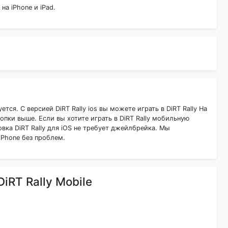
 на iPhone и iPad.
ется. С версией DiRT Rally ios вы можете играть в DiRT Rally На
нопки выше. Если вы хотите играть в DiRT Rally мобильную
овка DiRT Rally для iOS не требует джейлбрейка. Мы
iPhone без проблем.
iRT Rally Mobile