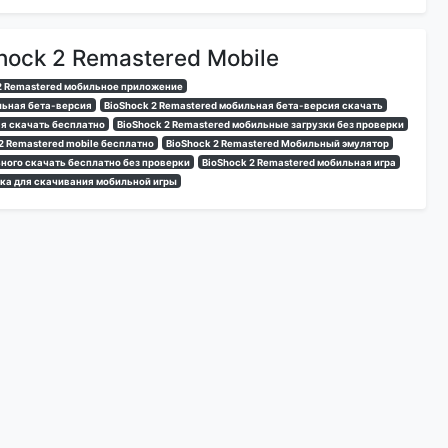
hock 2 Remastered Mobile
2 Remastered мобильное приложение
льная бета-версия
BioShock 2 Remastered мобильная бета-версия скачать
ая скачать бесплатно
BioShock 2 Remastered мобильные загрузки без проверки
2 Remastered mobile бесплатно
BioShock 2 Remastered Мобильный эмулятор
ьного скачать бесплатно без проверки
BioShock 2 Remastered мобильная игра
лка для скачивания мобильной игры