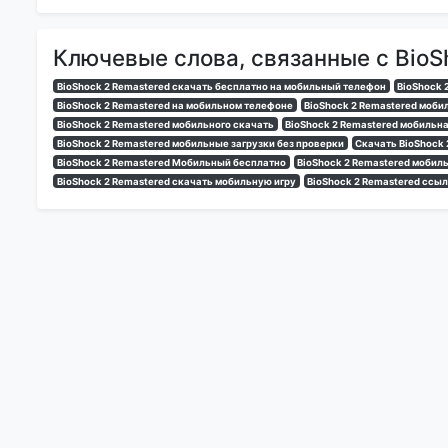
Ключевые слова, связанные с BioS
BioShock 2 Remastered скачать бесплатно на мобильный телефон
BioShock 
BioShock 2 Remastered на мобильном телефоне
BioShock 2 Remastered моби
BioShock 2 Remastered мобильного скачать
BioShock 2 Remastered мобильн
BioShock 2 Remastered мобильные загрузки без проверки
Скачать BioShock 
BioShock 2 Remastered Мобильный бесплатно
BioShock 2 Remastered мобил
BioShock 2 Remastered скачать мобильную игру
BioShock 2 Remastered ссы