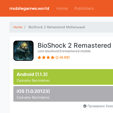
Home
Publishers
mobilegames.world
Home
BioShock 2 Remastered Мобильный
BioShock 2 Remastere
com.bioshock2remastered.mobile
(4.02)
Android (1.1.3)
Скачать бесплатно
iOS (1.0.20123)
Скачать бесплатно
Проверено безо