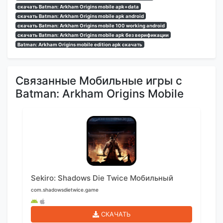
скачать Batman: Arkham Origins mobile apk+data
скачать Batman: Arkham Origins mobile apk android
скачать Batman: Arkham Origins mobile 100 working android
скачать Batman: Arkham Origins mobile apk без верификации
Batman: Arkham Origins mobile edition apk скачать
Связанные Мобильные игры с
Batman: Arkham Origins Mobile
Sekiro: Shadows Die Twice Мобильный
com.shadowsdietwice.game
СКАЧАТЬ