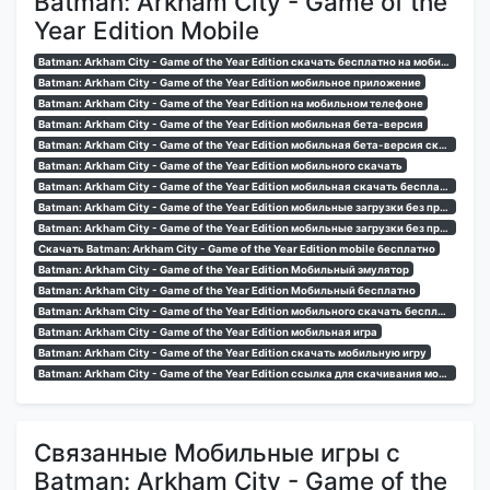
Batman: Arkham City - Game of the
Year Edition Mobile
Batman: Arkham City - Game of the Year Edition скачать бесплатно на мобильный телефон
Batman: Arkham City - Game of the Year Edition мобильное приложение
Batman: Arkham City - Game of the Year Edition на мобильном телефоне
Batman: Arkham City - Game of the Year Edition мобильная бета-версия
Batman: Arkham City - Game of the Year Edition мобильная бета-версия скачать
Batman: Arkham City - Game of the Year Edition мобильного скачать
Batman: Arkham City - Game of the Year Edition мобильная скачать бесплатно
Batman: Arkham City - Game of the Year Edition мобильные загрузки без проверки
Batman: Arkham City - Game of the Year Edition мобильные загрузки без проверки
Скачать Batman: Arkham City - Game of the Year Edition mobile бесплатно
Batman: Arkham City - Game of the Year Edition Мобильный эмулятор
Batman: Arkham City - Game of the Year Edition Мобильный бесплатно
Batman: Arkham City - Game of the Year Edition мобильного скачать бесплатно без проверки
Batman: Arkham City - Game of the Year Edition мобильная игра
Batman: Arkham City - Game of the Year Edition скачать мобильную игру
Batman: Arkham City - Game of the Year Edition ссылка для скачивания мобильной игры
Связанные Мобильные игры с
Batman: Arkham City - Game of the