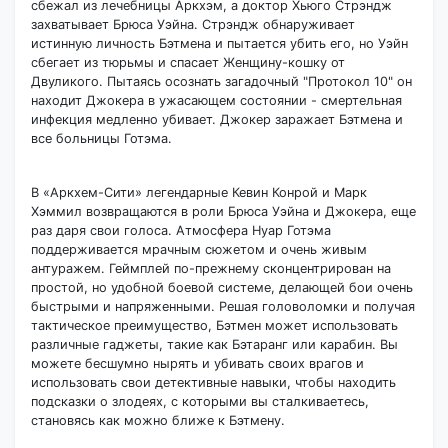
сбежал из лечебницы Аркхэм, а доктор Хьюго Стрэндж
захватывает Брюса Уэйна. Стрэндж обнаруживает
истинную личность Бэтмена и пытается убить его, но Уэйн
сбегает из тюрьмы и спасает Женщину-кошку от
Двуликого. Пытаясь осознать загадочный "Протокол 10" он
находит Джокера в ужасающем состоянии - смертельная
инфекция медленно убивает. Джокер заражает Бэтмена и
все больницы Готэма.
В «Аркхем-Сити» легендарные Кевин Конрой и Марк
Хэммил возвращаются в роли Брюса Уэйна и Джокера, еще
раз даря свои голоса. Атмосфера Нуар Готэма
поддерживается мрачным сюжетом и очень живым
антуражем. Геймплей по-прежнему сконцентрирован на
простой, но удобной боевой системе, делающей бои очень
быстрыми и напряженными. Решая головоломки и получая
тактическое преимущество, Бэтмен может использовать
различные гаджеты, такие как Бэтаранг или карабин. Вы
можете бесшумно нырять и убивать своих врагов и
использовать свои детективные навыки, чтобы находить
подсказки о злодеях, с которыми вы сталкиваетесь,
становясь как можно ближе к Бэтмену.