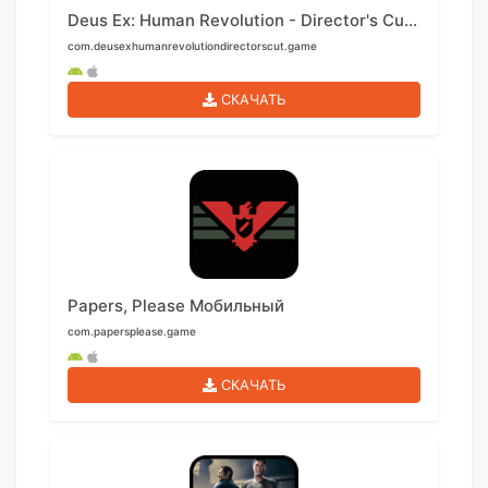
Deus Ex: Human Revolution - Director's Cut Мобильный
com.deusexhumanrevolutiondirectorscut.game
СКАЧАТЬ
Papers, Please Мобильный
com.papersplease.game
СКАЧАТЬ