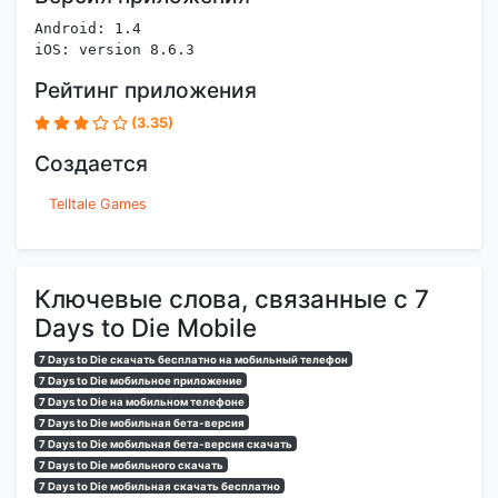
Android: 1.4
iOS: version 8.6.3
Рейтинг приложения
(3.35)
Создается
Telltale Games
Ключевые слова, связанные с 7
Days to Die Mobile
7 Days to Die скачать бесплатно на мобильный телефон
7 Days to Die мобильное приложение
7 Days to Die на мобильном телефоне
7 Days to Die мобильная бета-версия
7 Days to Die мобильная бета-версия скачать
7 Days to Die мобильного скачать
7 Days to Die мобильная скачать бесплатно