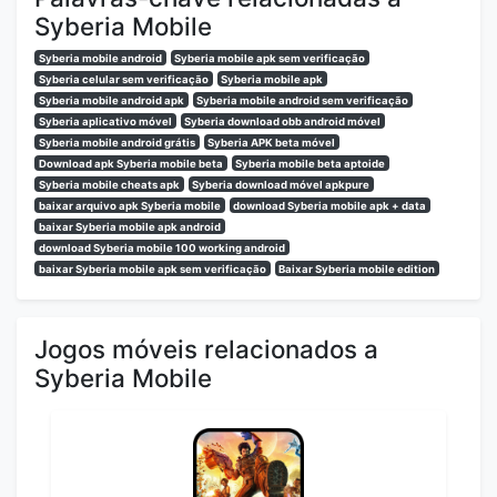
Syberia Mobile
Syberia mobile android
Syberia mobile apk sem verificação
Syberia celular sem verificação
Syberia mobile apk
Syberia mobile android apk
Syberia mobile android sem verificação
Syberia aplicativo móvel
Syberia download obb android móvel
Syberia mobile android grátis
Syberia APK beta móvel
Download apk Syberia mobile beta
Syberia mobile beta aptoide
Syberia mobile cheats apk
Syberia download móvel apkpure
baixar arquivo apk Syberia mobile
download Syberia mobile apk + data
baixar Syberia mobile apk android
download Syberia mobile 100 working android
baixar Syberia mobile apk sem verificação
Baixar Syberia mobile edition
Jogos móveis relacionados a
Syberia Mobile