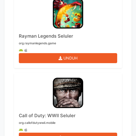
Rayman Legends Seluler
org.raymanlegends.game
UNDUH
Call of Duty: WWII Seluler
org.callofdutywwii.mobile