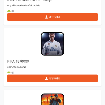
org.killzoneshadowfall.mobile
डाउनलोड
FIFA 18 मोबाइल
com.fifa18.game
डाउनलोड