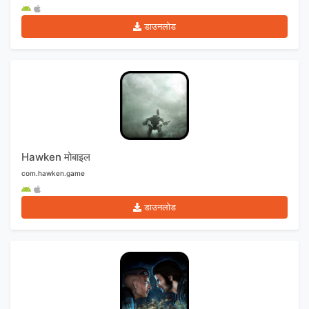
डाउनलोड
Hawken मोबाइल
com.hawken.game
डाउनलोड