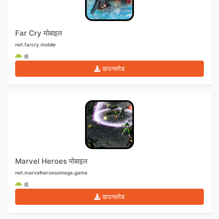
Far Cry मोबाइल
net.farcry.mobile
डाउनलोड
Marvel Heroes मोबाइल
net.marvelheroesomega.game
डाउनलोड