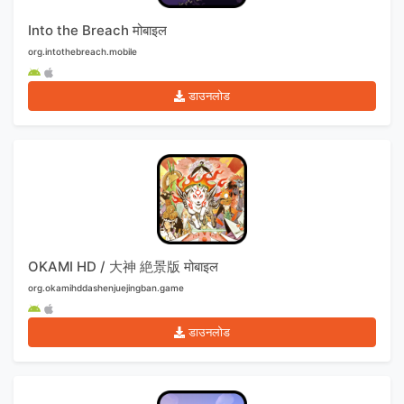
Into the Breach मोबाइल
org.intothebreach.mobile
डाउनलोड
OKAMI HD / 大神 絶景版 मोबाइल
org.okamihddashenjuejingban.game
डाउनलोड