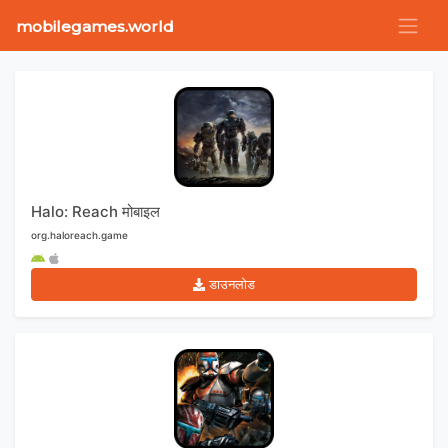
mobilegames.world
Halo: Reach मोबाइल
org.haloreach.game
डाउनलोड