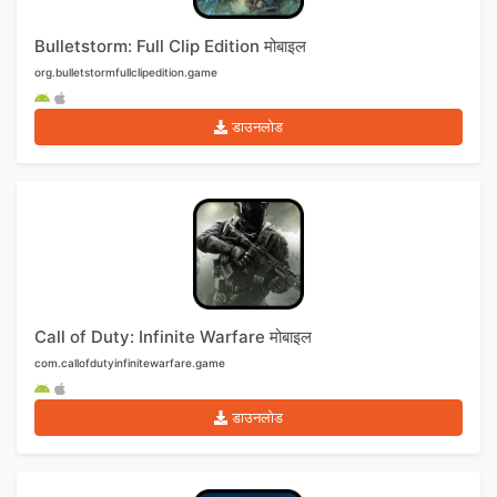
Bulletstorm: Full Clip Edition मोबाइल
org.bulletstormfullclipedition.game
डाउनलोड
Call of Duty: Infinite Warfare मोबाइल
com.callofdutyinfinitewarfare.game
डाउनलोड