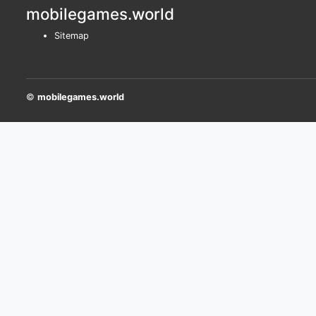
mobilegames.world
Sitemap
©
mobilegames.world