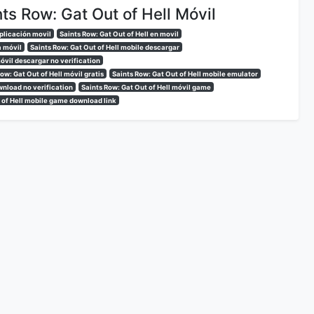
ts Row: Gat Out of Hell Móvil
aplicación movil
Saints Row: Gat Out of Hell en movil
a móvil
Saints Row: Gat Out of Hell mobile descargar
móvil descargar no verification
ow: Gat Out of Hell móvil gratis
Saints Row: Gat Out of Hell mobile emulator
wnload no verification
Saints Row: Gat Out of Hell móvil game
 of Hell mobile game download link