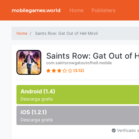
Home
Publishers
mobilegames.world
Home
Saints Row: Gat Out of Hell Móvil
Saints Row: Gat Out of H
com.saintsrowgatoutofhell.mobile
(3.12)
Android (1.4)
Descarga gratis
iOS (1.2.1)
Descarga gratis
Verificado 