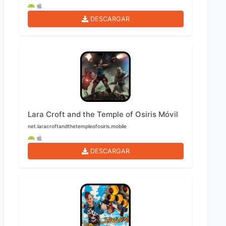
DESCARGAR
Lara Croft and the Temple of Osiris Móvil
net.laracroftandthetempleofosiris.mobile
DESCARGAR