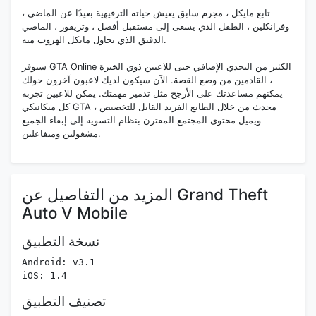
تابع مايكل ، مجرم سابق يعيش حياته الترفيهية بعيدًا عن الماضي ،
وفرانكلين ، الطفل الذي يسعى إلى مستقبل أفضل ، وتريفور ، الماضي
الدقيق الذي يحاول مايكل الهروب منه.
سيوفر GTA Online الكثير من التحدي الإضافي حتى للاعبين ذوي الخبرة
، القادمين من وضع القصة. الآن سيكون لديك لاعبون آخرون حولك
يمكنهم مساعدتك على الأرجح مثل تدمير مهمتك. يمكن للاعبين تجربة
كل ميكانيكي GTA محدث من خلال الطابع الفريد القابل للتخصيص ،
ويميل محتوى المجتمع المقترن بنظام التسوية إلى إبقاء الجميع
مشغولين ومتفاعلين.
المزيد من التفاصيل عن Grand Theft
Auto V Mobile
نسخة التطبيق
Android: v3.1
iOS: 1.4
تصنيف التطبيق