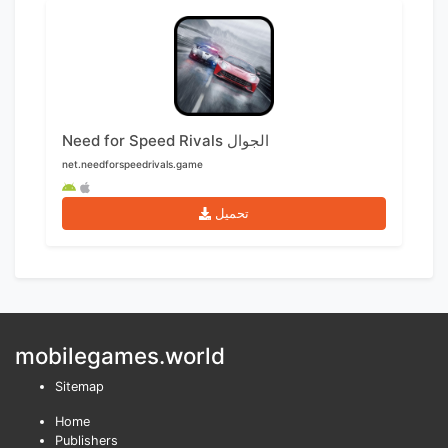
Need for Speed Rivals الجوال
net.needforspeedrivals.game
تحميل
mobilegames.world
Sitemap
Home
Publishers