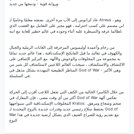
ورواية قوية - ودمجها من جديد.
عاد كراتوس إلى الأب مرة أخرى. بصفته معلمًا وحاميًا لـ Atreus ، وهو
ابن مصمم على كسب احترامه ، فهو مجبر على التعامل مع الغضب الذي
لطالما عرفه والسيطرة عليه أثناء وجوده في عالم خطير للغاية مع ابنه.
من رخام وأعمدة أوليمبوس المزخرفة إلى الغابات الرملية والجبال
والكهوف في تقاليد ما قبل الفايكنج الإسكندنافية ، هذا عالم جديد تمامًا
به مجموعة من المخلوقات والوحوش والآلهة. مع التركيز الإضافي على
الاكتشاف والاستكشاف ، سيجذب العالم اللاعبين لاستكشاف كل شبر من
المناظر الطبيعية المهددة بشكل مذهل في God of War - وهي الأكبر
في السلسلة.
من خلال الكاميرا الخالية من الكتف التي تجعل اللاعب أقرب إلى الحركة
أكثر من أي وقت مضى ، فإن المعارك في God of War تعكس آلهة
المخلوقات الإسكندنافية التي سيواجهها Kratos: ضخم وشجاع ومرهق.
يحتفظ سلاح رئيسي جديد وقدرات جديدة بالروح المحددة لـ God of
War مع تقديم رؤية للصراع العنيف الذي يشكل أرضية جديدة في هذا
النوع