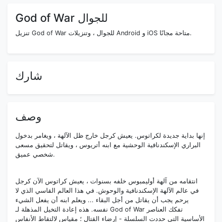
God of War للجوال
تنزيل God of War للجوال ، وتنزيلات Android و iOS متاحة مجانًا.
شارك
وصف
إنها بداية جديدة لكراتوس. يعيش كرجل خارج ظل الآلهة ، ويغامر بدخول
البراري الإسكندنافية الوحشية مع ابنه أتريوس ، ويقاتل لتحقيق مسعى
شخصي عميق.
انتقامه من آلهة أوليمبوس خلفه بسنوات ، يعيش كراتوس الآن كرجل
في عالم الآلهة الإسكندنافية والوحوش. في هذا العالم القاسي الذي لا
يرحم يجب أن يقاتل من أجل البقاء ... ويعلم ابنه أن يفعل الشيء
نفسه. هذه إعادة التخيل المذهلة لـ God of War تفكك العناصر
الأساسية التي حددت السلسلة - إرضاء القتال ؛ مقياس لالتقاط الأنفاس