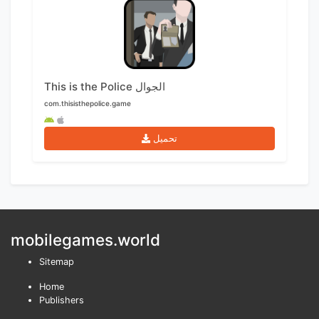
This is the Police الجوال
com.thisisthepolice.game
تحميل
mobilegames.world
Sitemap
Home
Publishers