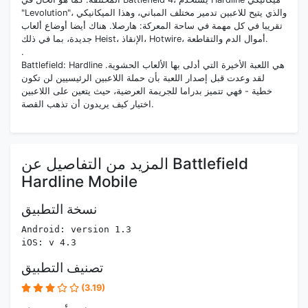
"Levolution"، والذي يتيح للاعبين تدمير مختلف المباني، وهذا الميكانيكي
تقريبا في كل مهمة في ساحة المعركة: هارصلا. هناك أيضا أوضاع ألعاب
جديدة، بما في ذلك Heist، الإنقاذ، Hotwire، أموال الدم والتقاطعة.
.
Battlefield: Hardline هي اللعبة الأخيرة التي أدلى بها الألعاب الحشوية.
لقد وعدت قبل إصدار اللعبة بأن حملة اللاعبين الرئيسيين لن تكون
خطية - فهي تتميز بدراما للجريمة العرضية، حيث يتعين على اللاعبين
اختيار كيف يريدون أن تذهب القصة.
المزيد من التفاصيل عن Battlefield
Hardline Mobile
نسخة التطبيق
Android: version 1.3
iOS: v 4.3
تصنيف التطبيق
(3.19)