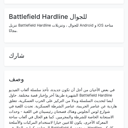
Battlefield Hardline للجوال
تنزيل Battlefield Hardline للجوال ، وتنزيلات Android و iOS متاحة
مجانًا.
شارك
وصف
في بعض الأحيان من أجل أن تكون جديدة، تأخذ سلسلة ألعاب الفيديو
الشهيرة طريقا آخر وإخبار قصة مختلفة. حاول Battlefield Hardline
أيضا لتحديث السلسلة وبدلا من التركيز على الحرب العسكرية، تتعلق
هاردية عن عناصر الجريمة، عناصر الشرطة العسكرية. تحدث اللعبة في
شوارع لوس أنجلوس وهناك فصحتان رئيسيتان في اللعبة - وحدات
الاستجابة الخاصة للشرطة والمجرمين. كما هو الحال في ألعاب ساحة
المعركة الأخرى، يكون للاعبين خيارا لاستخدام المركبات والأسلحة
المختلفة. كما هو الحال في Battlefield 4، يستخدم Hardline ميكانيكي